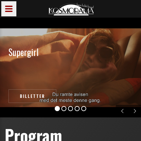
S
u
p
e
r
g
i
r
l
BILLETTER